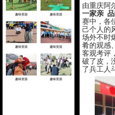
由重庆阿
一家亲 
趣味资源
趣味资源
赛中，各
己个人的
场外不时
肴的观感
趣味资源
趣味资源
客观考评
破了皮，
了兵工人
趣味资源
趣味资源